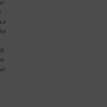
er
s
 La
des
RB
eb
et