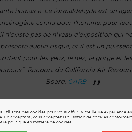
anté humaine. Le formaldéhyde est un age
ancérogène connu pour l'homme, pour lequ
il n'existe pas de niveau d'exposition qui n
présente aucun risque, et il est un puissant
irritant pour les yeux, le nez, la gorge et le
umons". Rapport du California Air Resour
Board,
CARB
ge pourraient être toxiques
s utilisons des cookies pour vous offrir la meilleure expérience en
ne. En acceptant, vous acceptez l'utilisation de cookies conformé
OV) contenus dans les produits d'entretien ménager conve
otre politique en matière de cookies.
 qu'ils sont fabriqués pour rester dans l'air pendant de