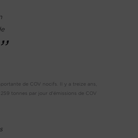
n
de
rtante de COV nocifs. Il y a treize ans,
n 259 tonnes par jour d'émissions de COV
s