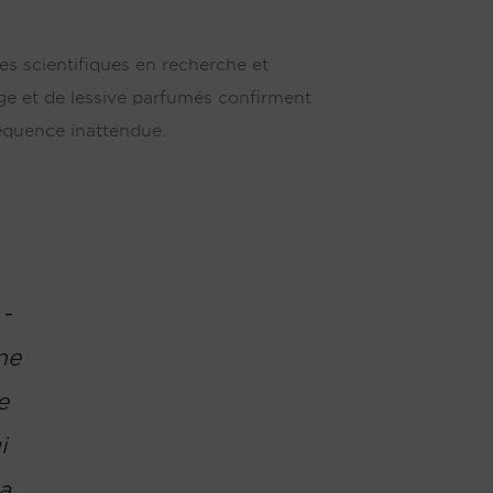
es scientifiques en recherche et
age et de lessive parfumés confirment
équence inattendue.
-
ne
e
i
a