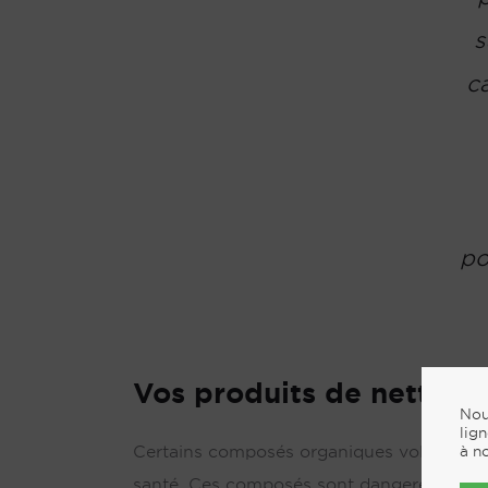
s
c
po
Vos produits de nettoya
Nou
lig
Certains composés organiques volatils (C
à n
santé. Ces composés sont dangereux parce