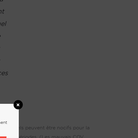
nt
el
e
s
ces
ment
ntionnels peuvent être nocifs pour la
 longues périodes. (Les mauvais COV