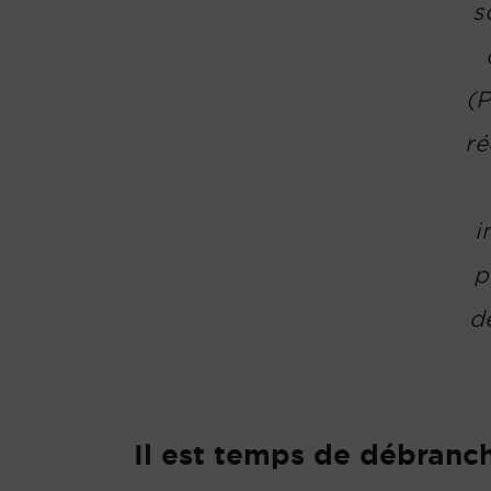
s
(P
ré
i
p
d
Il est temps de débranch