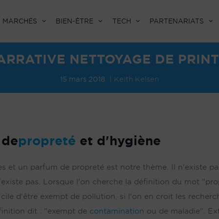
MARCHÉS
BIEN-ÊTRE
TECH
PARTENARIATS
NARRATIVE NETTOYAGE DE PRIN
15 mars 2018
Keith Kelsen
 de
propreté
et d'hygiène
 et un parfum de propreté est notre thème. Il n'existe pa
existe pas. Lorsque l'on cherche la définition du mot "pro
fficile d'être exempt de pollution, si l'on en croit les reche
finition dit : "exempt de
contamination
ou de maladie". Ex