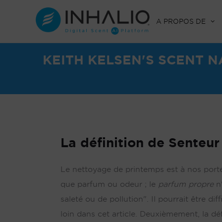
Skip
to
A PROPOS DE
content
KEITH KELSEN'S SCENT 
La définition de
Senteur
Le nettoyage de printemps est à nos portes
que parfum ou odeur ; le
parfum propre
n'
saleté ou de pollution". Il pourrait être di
loin dans cet article. Deuxièmement, la dé