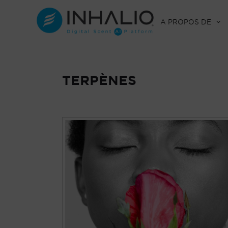
Skip
to
A PROPOS DE
content
TERPÈNES