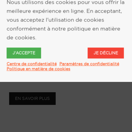
Nous utilisons des cookies pour vous offrir la
trajets domicile-travail
meilleure expérience en ligne. En acceptant,
10 novembre 2017
par
Keith Kelsen
vous acceptez l'utilisation de cookies
conformément à notre politique en matière
Le trajet domicile-travail est le pire
de cookies.
moment de la journée. Les trajets en
voiture sont une expérience néfaste, à
J'ACCEPTE
JE DÉCLINE
moins que vous n'aimiez le sentiment
Centre de confidentialité
Paramètres de confidentialité
d'être pris au piège. Néanmoins, les gens
Politique en matière de cookies
ont tendance à ...
EN SAVOIR PLUS