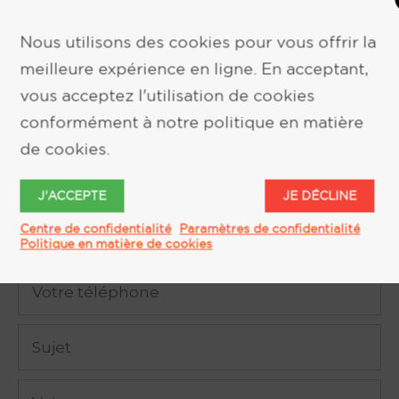
Nous utilisons des cookies pour vous offrir la
meilleure expérience en ligne. En acceptant,
vous acceptez l'utilisation de cookies
conformément à notre politique en matière
DEMANDE D'INFORMATION
de cookies.
J'ACCEPTE
JE DÉCLINE
Centre de confidentialité
Paramètres de confidentialité
Politique en matière de cookies