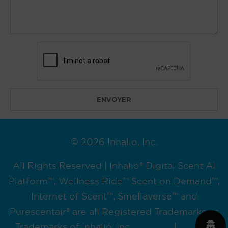
© 2026 Inhalio, Inc.
All Rights Reserved | Inhalió® Digital Scent AI
Platform™, Wellness Ride™ Scent on Demand™,
Internet of Scent™, Smellaverse™ and
Purescentair® are all Registered Trademarks or
Trademarks of Inhalió, Inc.
Sitemap
|
Privacy