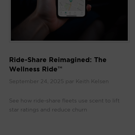
Ride‑Share Reimagined: The
Wellness Ride™
September 24, 2025
par
Keith Kelsen
See how ride‑share fleets use scent to lift
star ratings and reduce churn