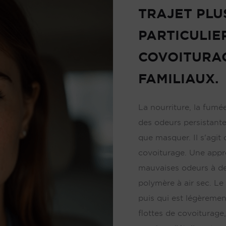
TRAJET PLU
PARTICULIE
COVOITURAG
FAMILIAUX.
La nourriture, la fumé
des odeurs persistante
que masquer. Il s'agit 
covoiturage. Une appr
mauvaises odeurs à d
polymère à air sec. Le 
puis qui est légèremen
flottes de covoiturage