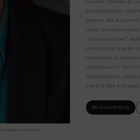
nombre d'étoiles et un
équipementiers, cela 
gamme dès le premier 
notes de base propres
"nouveau départ" après
service pour que les 
Neutralisez le problèm
remarqueront. Voici un
désodorisants utilisés
mal à la tête à chaque 
EN SAVOIR PLUS
turage aujourd'hui....