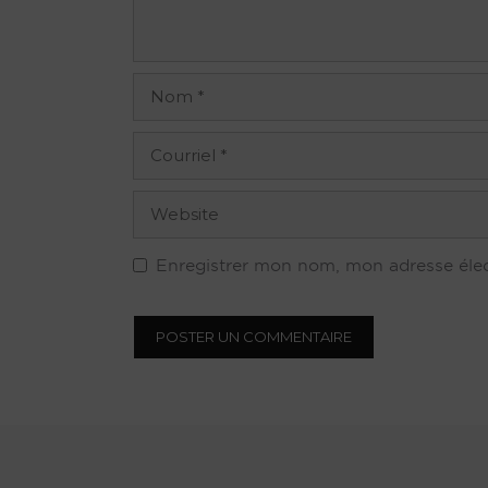
Nom
Courriel
Site
web
Enregistrer mon nom, mon adresse élect