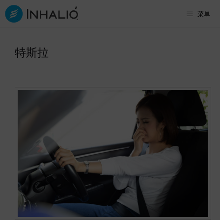
跳
菜单
至
内
特斯拉
容