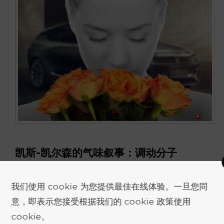
凯斯-凯尔森的气味叙事：调动分子
2018 年 1 月 29 日
作者
基思-凯尔森
我们使用 cookie 为您提供最佳在线体验。一旦您同
意，即表示您接受根据我们的 cookie 政策使用
调动分子意味着汽车中的香味 调动分子意味着香味
cookie。
已进入汽车食物链。下一代汽车将不再是 "你父亲的