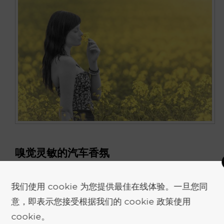
嗅觉灵敏的汽车香氛
2018年2月20日
作者
基思-凯尔森
我们使用 cookie 为您提供最佳在线体验。一旦您同
意，即表示您接受根据我们的 cookie 政策使用
汽车香氛与 "感知汽车" 汽车香氛一直以来都是汽车
cookie。
体验的重要组成部分，现在它们可以闻出来了。 现