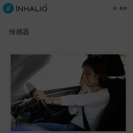
跳
菜单
至
内
传感器
容