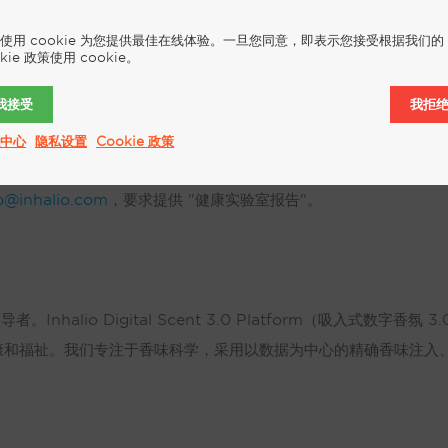
使用 cookie 为您提供最佳在线体验。一旦您同意，即表示您接受根据我们的
.0 平台和 NOMAD SD3 移动扩香器，共享出行公司可以快速方便地在其
okie 政策使用 cookie。
乘车过程中进行扩香，使车厢内的空气免受空气中病原体的感染，或减少
我接受
我拒
共享汽车和自动驾驶汽车公司数十年来在部署车内香氛传递和管理系统方
中心
隐私设置
Cookie 政策
o@inhalio.com
，要求提供 "健康实验室报告"。
。Inhalio Digital Scent 3.0 Platform（吸入式数
康和福祉。我们专注于香味科学，采用以数据为中心的精确香味注入