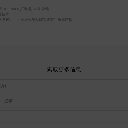
Rideshare
,
扩香器, 香味
营销
毒技术
扩散器参考设计，为高级香氛品牌实现数字香氛转型
索取更多信息