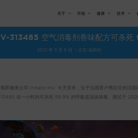
关于
市场
健康
技术
 V-313485 空气消毒剂香味配方可杀死
2021 年 3 月 9 日
迈克-福斯特
字香氛即服务公司 Inhalio Inc. 今天宣布，位于法国普卢弗拉甘
 V-313485 在一小时内可杀死 99.9% 的呼吸道冠状病毒。测试于 20