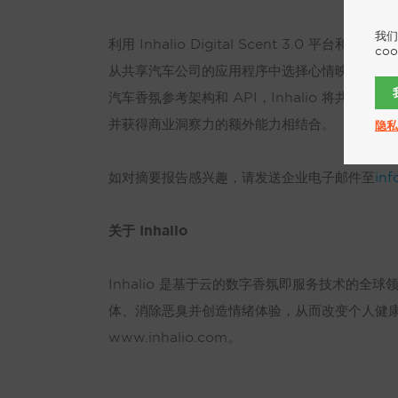
我们
利用 Inhalio Digital Scent 3
co
从共享汽车公司的应用程序中选择心情映射香氛，在
汽车香氛参考架构和 API，Inhalio 将
并获得商业洞察力的额外能力相结合。
隐私
如对摘要报告感兴趣，请发送企业电子邮件至
inf
关于 Inhalio
Inhalio 是基于云的数字香氛即服务技术的全球领导者
体、消除恶臭并创造情绪体验，从而改变个人健
www.inhalio.com。