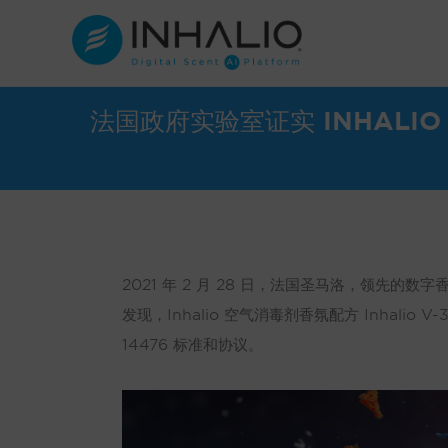
跳
至
内
容
法国政府实验室证实 INHALIO
2021 年 2 月 28 日，法国圣马洛，领先的数
发现，Inhalio 空气消毒剂香氛配方 Inhalio
14476 标准和协议。