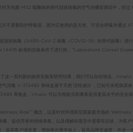
香氛配方在针对无包膜 MS2 噬菌体的替代冠状病毒的空气传播室测试中，
消毒香味配方不需要防护呼吸器，因为它使用的是天然、可安全呼吸并通过 I
针对呼吸道冠状病毒（SARS-CoV-2 病毒（COVID-19）的替代病
6 标准的实验条件下进行的，"Laboratoire Conseil Expertise 
sen 说："有了这一系列新的政府实验室研究结果，我们可以自信地说，Inh
 空气消毒 V-313485 香味盒基于天然'活性成分'，已知可杀死病原
313485 香氛盒，Inhalio 可以为驾驶员和乘客提供更高水平的安全
lness Ride™ 概念，以及针对环境和互联家庭市场的 Wellness L
的病毒、提供芳香和情绪香氛，以及缓解轻度至中度晕车症状，为客
境，提高客户满意度，增加单次乘车收入，提高品牌忠诚度，并进一