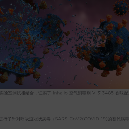
立实验室测试相结合，证实了 Inhalio 空气消毒剂 V-313485
香氛配方进行了针对呼吸道冠状病毒（SARS-CoV2(COVID-19)的