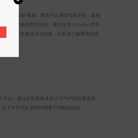
车队中部署干空气移动扩香器。乘客可以通过智能手机，直接
轻微的晕车症状。通过使用 Inhalio 共享
绝
面的专业知识和专有技术与收集、分析和了解乘客趋势
字香氛 3.0 平台）通过扩散香氛来杀灭空气中的病毒病原
、分子干空气扩散和详细客户洞察的流程。