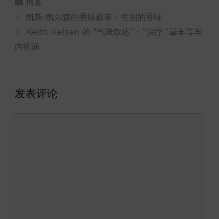
博客
别
凯斯-凯尔森的香味叙事：性别的香味
Keith Kelsen 的 "气味叙述"："治疗 "晕车等车
内疾病
发表评论
评
论