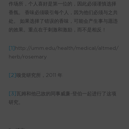
作场所，个人喜好是第一位的，因此必须谨慎选择
香氛。 香味必须吸引每个人，因为他们必须与之共
处。 如果选择了错误的香味，可能会产生事与愿违
的效果。重点在于刺激和激励，而不是相反！
[1]
http://umm.edu/health/medical/altmed/
herb/rosemary
[2]
嗅觉研究所，2011 年
[3]
瓦姆和他已故的同事威廉-登伯一起进行了这项
研究。
类