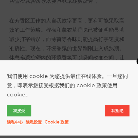
用雪松和柏树等木质香味来缓解疲劳"。
在芳香区工作的人自我效率更高，更有可能采取高
效的工作策略。柠檬和薰衣草香味已被证明能显著
减少打字错误，而薄荷等香味则能提高打字速度和
准确性。现在，环境香氛的世界刚刚进入成熟期。
休息
创意空间
内的环境香氛可以瞬间改变空间，让
人集中注意力。运用创造性思维的企业（编码、广
告等）可以通过香氛鼓励员工发挥创造力。 环境可
我们使用 cookie 为您提供最佳在线体验。一旦您同
以让个人和团队在 "头脑风暴 "中大显身手。
意，即表示您接受根据我们的 cookie 政策使用
cookie。
香味已经进入工作场所。不是以桌面上的小香熏罐
我接受
我拒绝
的形式出现。在这个竞争激烈的时代，团队可以创
隐私中心
隐私设置
Cookie 政策
造性地战胜各种挑战。不过，企业必须小心谨慎，
因为强加给员工的任何东西都可能引起反弹。在工