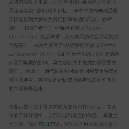
从我们的鼻子来看，正是嗅腺和边缘系统之间的联
系驱动着我们的情绪和记忆。 鼻子中的气味感受器
直接连接到大脑中负责记忆和情感的部分。
品牌
感
》一书的作者马丁-林斯特罗姆（Martin
Lindstrom
）
说
品牌感：我们购买的商品背后的感
官秘密》一书的作者马丁-林德斯特罗姆（Martin
Lindstrom）认为：
"我们每天产生的 75% 的情绪
都受到嗅觉的影响。嗅觉是仅次于视觉的最重要的
感官"。因此，一种气味能够将你带回到某个特定的
时间和地点，将特定的记忆或感觉与现在和你闻到
的气味联系起来。
企业正在研究用香味来辅助健康和其他计划。在紧
张的工作环境中，它可以起到减压的作用。 马里兰
大学的一项研究
[1]
表明，迷迭香常用来提高注意力