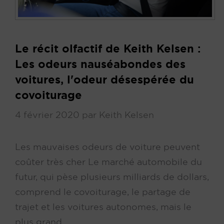
Le récit olfactif de Keith Kelsen :
Les odeurs nauséabondes des
voitures, l'odeur désespérée du
covoiturage
4 février 2020
par
Keith Kelsen
Les mauvaises odeurs de voiture peuvent
coûter très cher Le marché automobile du
futur, qui pèse plusieurs milliards de dollars,
comprend le covoiturage, le partage de
trajet et les voitures autonomes, mais le
plus grand ...