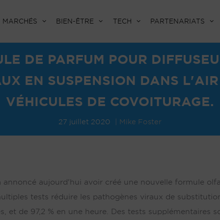
MARCHÉS
BIEN-ÊTRE
TECH
PARTENARIATS
LE DE PARFUM POUR DIFFUSEU
UX EN SUSPENSION DANS L'AIR
VÉHICULES DE COVOITURAGE.
27 juillet 2020
Mike Foster
o a annoncé aujourd'hui avoir créé une nouvelle formule olfa
ultiples tests réduire les pathogènes viraux de substituti
es, et de 97,2 % en une heure. Des tests supplémentaires s