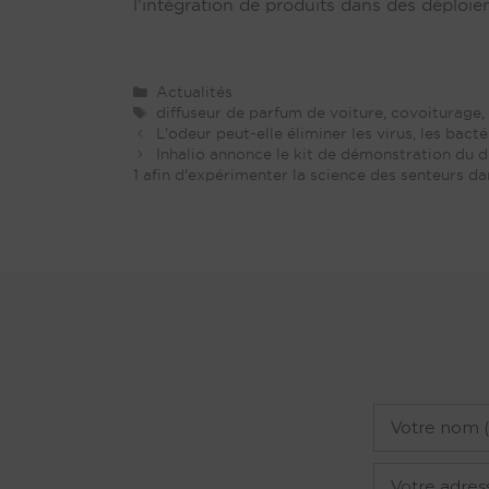
l'intégration de produits dans des déploie
Catégories
Actualités
Tags
diffuseur de parfum de voiture
,
covoiturage, 
L'odeur peut-elle éliminer les virus, les bac
Inhalio annonce le kit de démonstration du d
1 afin d'expérimenter la science des senteurs dan