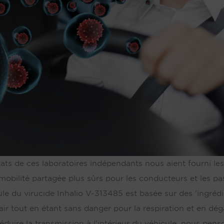
ats de ces laboratoires indépendants nous aient fourni le
 mobilité partagée plus sûrs pour les conducteurs et les p
ule du virucide Inhalio V-313485 est basée sur des 'ingrédi
air tout en étant sans danger pour la respiration et en dé
éduire la transmission à l'intérieur du véhicule, nous pens