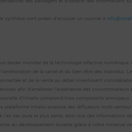
tendances des passagers et d'obtenir des informations sur l
de synthèse sont priées d'envoyer un courriel à
info@inhal
t un leader mondial de la technologie olfactive numérique. 
l'amélioration de la santé et du bien-être des individus. L
 connectée et de la vente au détail investissent considéra
services afin d'améliorer l'expérience des consommateurs et
sorielle d'Inhalio comprend trois composants principaux : I
 plateforme Inhalio propose des diffuseurs multi-senteur
à l'air sec pure et plus saine, ainsi que des informations 
pointe du développement durable grâce à notre initiative ve