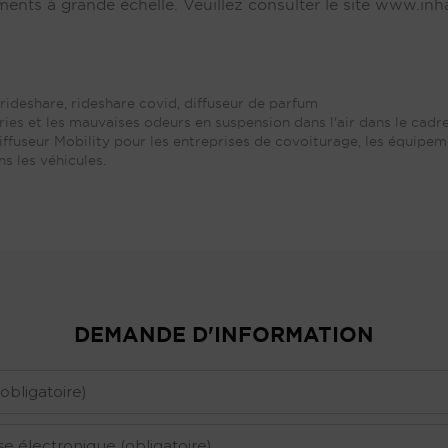
ments à grande échelle. Veuillez consulter le site www.inh
rideshare, rideshare covid
,
diffuseur de parfum
téries et les mauvaises odeurs en suspension dans l'air dans le cadr
iffuseur Mobility pour les entreprises de covoiturage, les équipem
s les véhicules.
DEMANDE D'INFORMATION