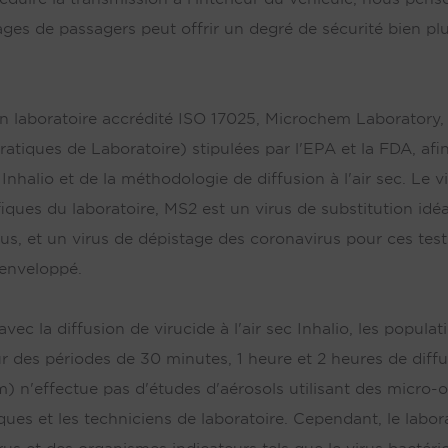
ges de passagers peut offrir un degré de sécurité bien plu
 un laboratoire accrédité ISO 17025, Microchem Laboratory, 
tiques de Laboratoire) stipulées par l'EPA et la FDA, afin 
Inhalio et de la méthodologie de diffusion à l'air sec. Le
tifiques du laboratoire, MS2 est un virus de substitution id
rus, et un virus de dépistage des coronavirus pour ces tes
s enveloppé.
vec la diffusion de virucide à l'air sec Inhalio, les populat
ur des périodes de 30 minutes, 1 heure et 2 heures de diffus
n'effectue pas d'études d'aérosols utilisant des micro-o
es et les techniciens de laboratoire. Cependant, le labor