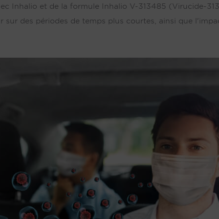
ir sec Inhalio et de la formule Inhalio V-313485 (Virucide-3
 sur des périodes de temps plus courtes, ainsi que l'impac