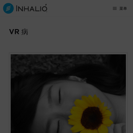
跳
菜单
至
内
VR 病
容