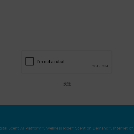
Digital Scent AI Platform™, Wellness Ride™ Scent on Demand™, Internet o