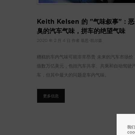
Keith Kelsen 的 "气味叙事"：恶
臭的汽车气味，拼车的绝望气味
2020 年 2 月 4 日
作者
基思-凯尔森
糟糕的车内气味可能非常昂贵 未来的汽车市场价
值数万亿美元，包括汽车共享、共乘和自动驾驶
车，但其中最大的问题是车内气味。
更多信息
我们
co