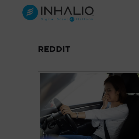
跳
至
内
容
REDDIT