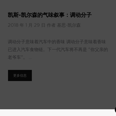
凯斯-凯尔森的气味叙事：调动分子
2018 年 1 月 29 日
作者
基思-凯尔森
调动分子意味着汽车中的香味 调动分子意味着香味
已进入汽车食物链。下一代汽车将不再是 "你父亲的
老爷车"。 ...
更多信息