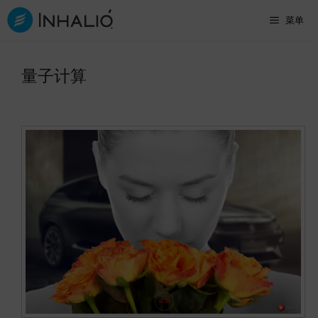
跳
菜单
至
内
量子计算
容