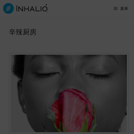
跳
菜单
至
内
辛辣厨房
容