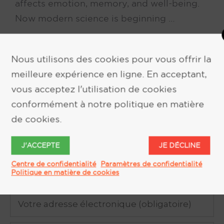
affects emotion, memory, and well-being.
Now modern science is beginning …
EN SAVOIR PLUS
Nous utilisons des cookies pour vous offrir la
meilleure expérience en ligne. En acceptant,
vous acceptez l'utilisation de cookies
conformément à notre politique en matière
de cookies.
DEMANDE D'INFORMATION
J'ACCEPTE
JE DÉCLINE
Centre de confidentialité
Paramètres de confidentialité
Politique en matière de cookies