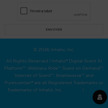
© 2026 Inhalio, Inc.
All Rights Reserved | Inhalió® Digital Scent AI
Platform™, Wellness Ride™ Scent on Demand™,
Internet of Scent™, Smellaverse™ and
Purescentair® are all Registered Trademarks or
Trademarks of Inhalió, Inc.
Sitemap
|
Privacy
Policy