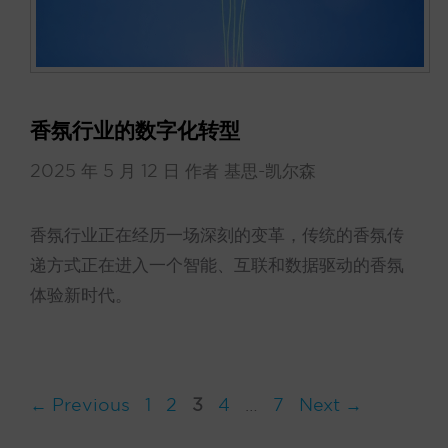
香氛行业的数字化转型
2025 年 5 月 12 日
作者
基思-凯尔森
香氛行业正在经历一场深刻的变革，传统的香氛传
递方式正在进入一个智能、互联和数据驱动的香氛
体验新时代。
Page
Page
Page
Page
Page
←
Previous
1
2
3
4
…
7
Next
→