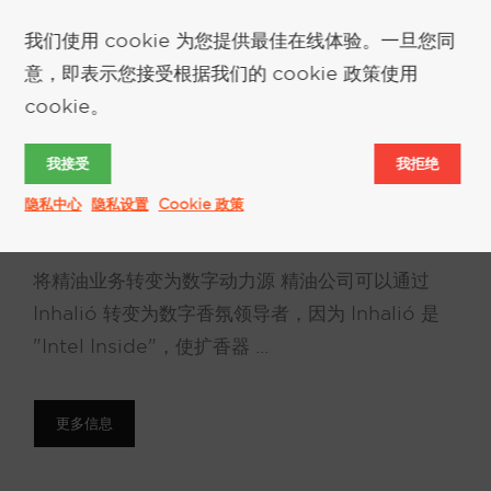
我们使用 cookie 为您提供最佳在线体验。一旦您同
意，即表示您接受根据我们的 cookie 政策使用
cookie。
改变精油行业
我接受
我拒绝
隐私中心
隐私设置
Cookie 政策
2025 年 8 月 25 日
作者
基思-凯尔森
将精油业务转变为数字动力源 精油公司可以通过
Inhalió 转变为数字香氛领导者，因为 Inhalió 是
"Intel Inside"，使扩香器 ...
更多信息