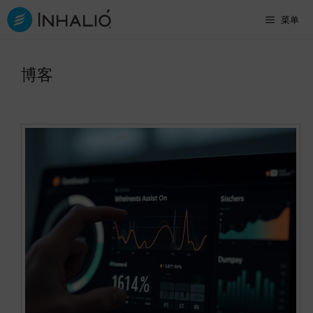
跳
菜单
至
内
博客
容