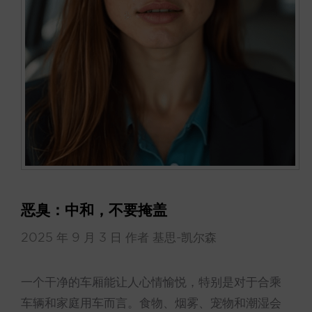
恶臭：中和，不要掩盖
2025 年 9 月 3 日
作者
基思-凯尔森
一个干净的车厢能让人心情愉悦，特别是对于合乘
车辆和家庭用车而言。食物、烟雾、宠物和潮湿会