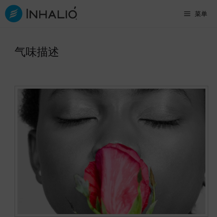
跳
菜单
至
内
气味描述
容