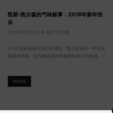
凯斯-凯尔森的气味叙事：2018年新年快
乐
2018年1月5日
作者
基思-凯尔森
2018 清新香氛引领行业潮流，预示着新的一年充满
乐观和幸福，这些都是清新香氛带给我们的情感。 I
...
更多信息