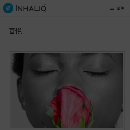
跳
菜单
至
内
喜悦
容