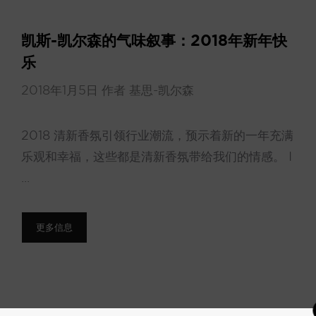
凯斯-凯尔森的气味叙事：2018年新年快
乐
2018年1月5日
作者
基思-凯尔森
2018 清新香氛引领行业潮流，预示着新的一年充满
乐观和幸福，这些都是清新香氛带给我们的情感。 I
...
更多信息