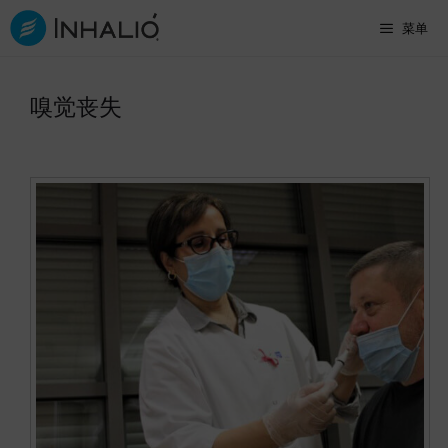
跳
菜单
至
内
嗅觉丧失
容