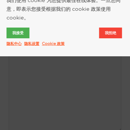
别
情绪香氛循环™：警醒 - 清爽 - 舒适 - 放松
意，即表示您接受根据我们的 cookie 政策使用
They said the air couldn’t be digitized
cookie。
我接受
我拒绝
发表评论
隐私中心
隐私设置
Cookie 政策
评
论