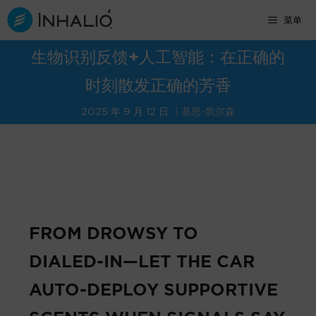
跳
菜单
至
内
生物识别反馈+人工智能：在正确的
容
时刻散发正确的芳香
2025 年 9 月 12 日
基思-凯尔森
FROM DROWSY TO
DIALED‑IN—LET THE CAR
AUTO‑DEPLOY SUPPORTIVE