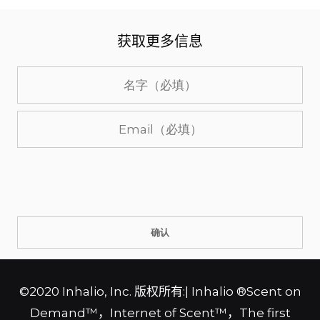
获取更多信息
©2020 Inhalio, Inc. 版权所有:| Inhalio ®Scent on
Demand™，Internet of Scent™，The first