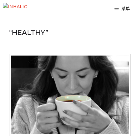
跳
菜单
至
内
“HEALTHY”
容